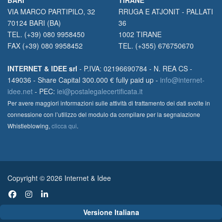
VIA MARCO PARTIPILO, 32
RRUGA E ATJONIT - PALLATI
70124 BARI (BA)
36
TEL. (+39) 080 9958450
1002 TIRANE
FAX (+39) 080 9958452
TEL. (+355) 676750670
INTERNET & IDEE srl
- P.IVA: 02196690784 - N. REA CS -
149036 - Share Capital 300.000 € fully paid up -
info@internet-
idee.net
- PEC:
iei@postalegalecertificata.it
Per avere maggiori informazioni sulle attività di trattamento dei dati svolte in
connessione con l’utilizzo del modulo da compilare per la segnalazione
Whistleblowing,
clicca qui
.
Copyright © 2026 Internet & Idee
Versione Italiana