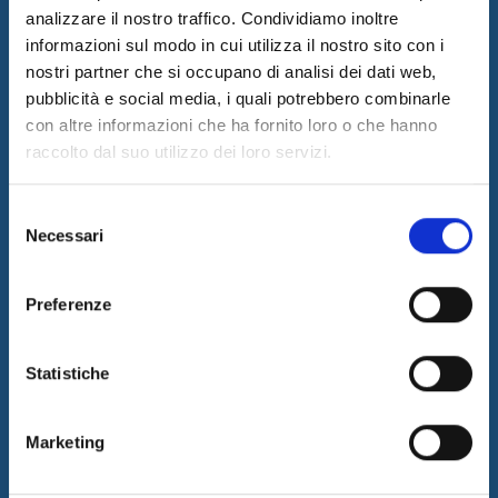
analizzare il nostro traffico. Condividiamo inoltre
informazioni sul modo in cui utilizza il nostro sito con i
nostri partner che si occupano di analisi dei dati web,
I&I promotes innovation by designing and implementing
pubblicità e social media, i quali potrebbero combinarle
innovative solutions and supplying consulting and outsourcing
con altre informazioni che ha fornito loro o che hanno
services to support its customers businesses. The quality of our
raccolto dal suo utilizzo dei loro servizi.
services is guaranteed by the work of a professional team with a
certified long-term experience in the field.
Selezione
Latest News
Necessari
del
05/08/2026
consenso
Internet & Idee is Main Sponsor of ECML PKDD 2026
Preferenze
04/08/2026
I&I consolidates its leadership in QA & Testing
Statistiche
17/03/2026
Internet & Idee among the “Southern Italy Stars 2026” companies
Marketing
Information
SITEMAP