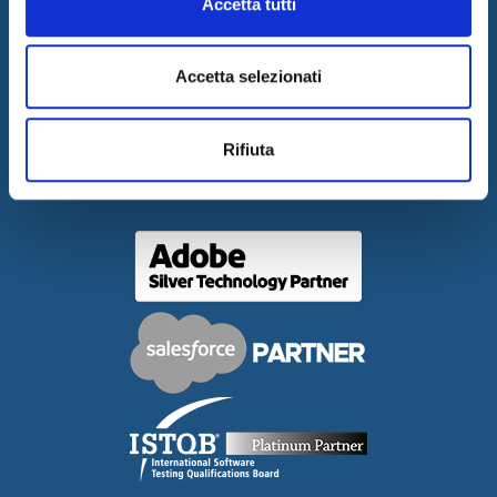
Accetta tutti
CONTACTS
WORK WITH US
Accetta selezionati
PRESS RELEASES
GOVERNANCE
Rifiuta
DELIBERA AGCOM