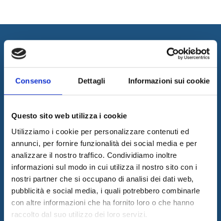
Consenso
Dettagli
Informazioni sui cookie
I&I promotes innovation by designing and implementing
Questo sito web utilizza i cookie
innovative solutions and supplying consulting and outsourcing
Utilizziamo i cookie per personalizzare contenuti ed
services to support its customers businesses. The quality of our
annunci, per fornire funzionalità dei social media e per
services is guaranteed by the work of a professional team with a
analizzare il nostro traffico. Condividiamo inoltre
certified long-term experience in the field.
informazioni sul modo in cui utilizza il nostro sito con i
Latest News
nostri partner che si occupano di analisi dei dati web,
05/08/2026
pubblicità e social media, i quali potrebbero combinarle
Internet & Idee is Main Sponsor of ECML PKDD 2026
con altre informazioni che ha fornito loro o che hanno
raccolto dal suo utilizzo dei loro servizi.
04/08/2026