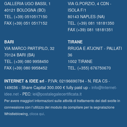
GALLERIA UGO BASSI, 1
VIA G.PORZIO, 4 CDN -
40121 BOLOGNA (BO)
ISOLA F/1
TEL. (+39) 0510517150
80143 NAPLES (NA)
FAX (+39) 051 0517152
TEL. (+39) 081 18181350
FAX (+39) 081 18181351
BARI
TIRANE
VIA MARCO PARTIPILO, 32
RRUGA E ATJONIT - PALLATI
70124 BARI (BA)
36
TEL. (+39) 080 9958450
1002 TIRANE
FAX (+39) 080 9958452
TEL. (+355) 676750670
INTERNET & IDEE srl
- P.IVA: 02196690784 - N. REA CS -
149036 - Share Capital 300.000 € fully paid up -
info@internet-
idee.net
- PEC:
iei@postalegalecertificata.it
Per avere maggiori informazioni sulle attività di trattamento dei dati svolte in
connessione con l’utilizzo del modulo da compilare per la segnalazione
Whistleblowing,
clicca qui
.