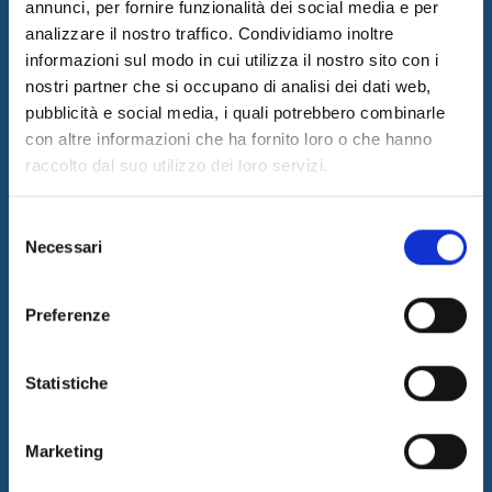
annunci, per fornire funzionalità dei social media e per
analizzare il nostro traffico. Condividiamo inoltre
informazioni sul modo in cui utilizza il nostro sito con i
nostri partner che si occupano di analisi dei dati web,
pubblicità e social media, i quali potrebbero combinarle
I&I promotes innovation by designing and implementing
con altre informazioni che ha fornito loro o che hanno
innovative solutions and supplying consulting and outsourcing
raccolto dal suo utilizzo dei loro servizi.
services to support its customers businesses. The quality of our
services is guaranteed by the work of a professional team with a
certified long-term experience in the field.
Selezione
Necessari
del
Latest News
consenso
05/08/2026
Internet & Idee is Main Sponsor of ECML PKDD 2026
Preferenze
04/08/2026
I&I consolidates its leadership in QA & Testing
Statistiche
17/03/2026
Internet & Idee among the “Southern Italy Stars 2026” companies
Marketing
Information