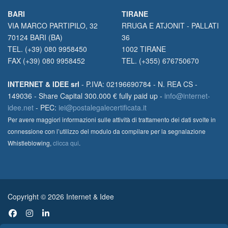
BARI
TIRANE
VIA MARCO PARTIPILO, 32
RRUGA E ATJONIT - PALLATI
70124 BARI (BA)
36
TEL. (+39) 080 9958450
1002 TIRANE
FAX (+39) 080 9958452
TEL. (+355) 676750670
INTERNET & IDEE srl
- P.IVA: 02196690784 - N. REA CS -
149036 - Share Capital 300.000 € fully paid up -
info@internet-
idee.net
- PEC:
iei@postalegalecertificata.it
Per avere maggiori informazioni sulle attività di trattamento dei dati svolte in
connessione con l’utilizzo del modulo da compilare per la segnalazione
Whistleblowing,
clicca qui
.
Copyright © 2026 Internet & Idee