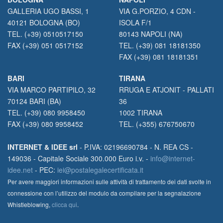
GALLERIA UGO BASSI, 1
VIA G.PORZIO, 4 CDN -
40121 BOLOGNA (BO)
ISOLA F/1
TEL. (+39) 0510517150
80143 NAPOLI (NA)
FAX (+39) 051 0517152
TEL. (+39) 081 18181350
FAX (+39) 081 18181351
BARI
TIRANA
VIA MARCO PARTIPILO, 32
RRUGA E ATJONIT - PALLATI
70124 BARI (BA)
36
TEL. (+39) 080 9958450
1002 TIRANA
FAX (+39) 080 9958452
TEL. (+355) 676750670
INTERNET & IDEE srl
- P.IVA: 02196690784 - N. REA CS -
149036 - Capitale Sociale 300.000 Euro i.v. -
info@internet-
idee.net
- PEC:
iei@postalegalecertificata.it
Per avere maggiori informazioni sulle attività di trattamento dei dati svolte in
connessione con l’utilizzo del modulo da compilare per la segnalazione
Whistleblowing,
clicca qui
.