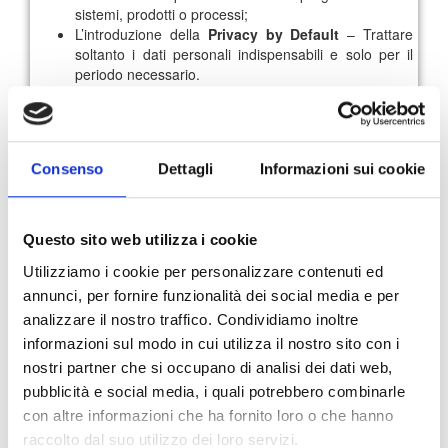
sistemi, prodotti o processi;
L’introduzione della
Privacy by Default
– Trattare
soltanto i dati personali indispensabili e solo per il
periodo necessario.
In questo scenario di crescente trasformazione digitale,
solo le organizzazioni in grado di offrire ai clienti la totale
trasparenza potranno costruire un rapporto di
fiducia e
fedeltà con il brand
, per cui è di fondamentale importanza
Consenso
Dettagli
Informazioni sui cookie
cogliere le opportunità legate al miglioramento del
livello di sicurezza dei sistemi aziendali
.
Per ulteriori informazioni è possibile leggere il testo del
Questo sito web utilizza i cookie
regolamento completo
qui.
Utilizziamo i cookie per personalizzare contenuti ed
annunci, per fornire funzionalità dei social media e per
analizzare il nostro traffico. Condividiamo inoltre
91
92
93
94
95
96
informazioni sul modo in cui utilizza il nostro sito con i
nostri partner che si occupano di analisi dei dati web,
97
Archivio News
pubblicità e social media, i quali potrebbero combinarle
con altre informazioni che ha fornito loro o che hanno
raccolto dal suo utilizzo dei loro servizi.