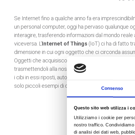
Se Internet fino a qualche anno fa era imprescindibilme
un personal computer, oggi ha pervaso qualunque og
interagire, trasferendo informazioni dal mondo reale a
viceversa. L’
Internet of Things
(IoT) ci ha di fatto 
dimensione in cui ogni oggetto che ci circonda assume
Oggetti che acquisiscono “intelligenza”: orologi che ca
trasmettendoli alla nostra cartella clinica online, frigo
i cibi in essi riposti, automobili che dialogano con l’
solo piccoli esempi di come l’IoT ha pervaso il nostro
Consenso
Questo sito web utilizza i c
Utilizziamo i cookie per perso
nostro traffico. Condividiamo 
di analisi dei dati web, pubbl