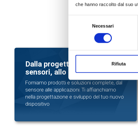
che hanno raccolto dal suo uti
Selezione
Necessari
del
consenso
Dalla progettazione, ai
Rifiuta
sensori, allo sviluppo
Forniamo prodotti e soluzioni complete, dal
sensore alle applicazioni. Ti affianchiamo
nella progettazione e sviluppo del tuo nuovo
dispositivo