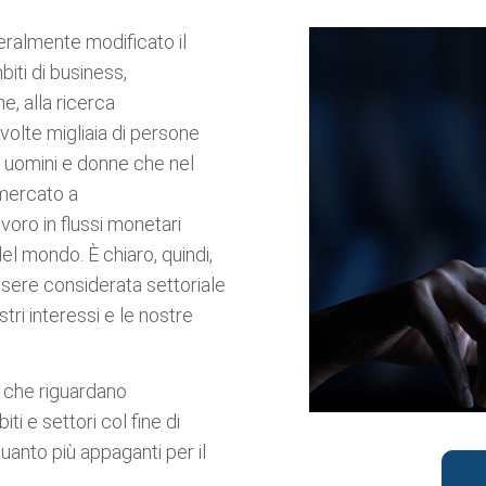
teralmente modificato il
biti di business,
e, alla ricerca
volte migliaia di persone
; uomini e donne che nel
 mercato a
avoro in flussi monetari
 del mondo. È chiaro, quindi,
sere considerata settoriale
tri interessi e le nostre
i che riguardano
iti e settori col fine di
quanto più appaganti per il