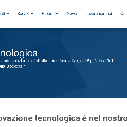
ati
Servizi
Prodotti
News
Lavora con noi
Con
cnologica
ndo soluzioni digitali altamente innovative, dai Big Data all’IoT,
alla Blockchain.
ovazione tecnologica è nel nost