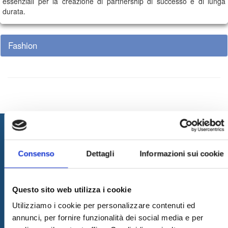
essenziali per la creazione di partnership di successo e di lunga
durata.
Fashion
Consenso
Dettagli
Informazioni sui cookie
Questo sito web utilizza i cookie
Utilizziamo i cookie per personalizzare contenuti ed
Internet & Idee promuove l'innovazione progettando e realizzando
annunci, per fornire funzionalità dei social media e per
soluzioni innovative, erogando consulenza ed outsourcing per