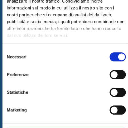
supportare il business dei propri clienti grazie ad un team di
analizzare il nostro traffico. Condividiamo inoltre
professionisti di riconosciuto valore.
informazioni sul modo in cui utilizza il nostro sito con i
nostri partner che si occupano di analisi dei dati web,
Ultime News
pubblicità e social media, i quali potrebbero combinarle con
05/08/2026
altre informazioni che ha fornito loro o che hanno raccolto
Internet & Idee è Main Sponsor di ECML PKDD 2026
dal suo utilizzo dei loro servizi.
04/08/2026
I&I consolida la sua leadership nel QA & Testing
Selezione
17/03/2026
Necessari
del
Internet & Idee tra le "Aziende Stelle del Sud 2026" di Il Sole 24
consenso
Ore
Preferenze
Informazioni
SITEMAP
Statistiche
PRIVACY & COOKIE POLICY
COPYRIGHT
Marketing
CONTATTI