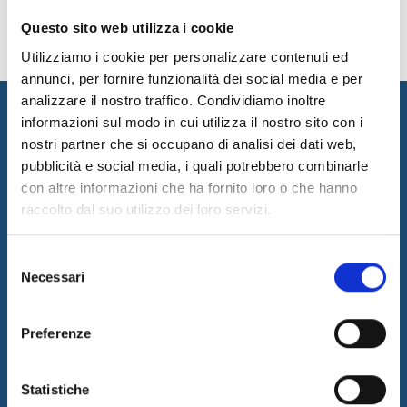
Questo sito web utilizza i cookie
Utilizziamo i cookie per personalizzare contenuti ed
annunci, per fornire funzionalità dei social media e per
analizzare il nostro traffico. Condividiamo inoltre
informazioni sul modo in cui utilizza il nostro sito con i
nostri partner che si occupano di analisi dei dati web,
pubblicità e social media, i quali potrebbero combinarle
con altre informazioni che ha fornito loro o che hanno
raccolto dal suo utilizzo dei loro servizi.
Internet & Idee promuove l'innovazione progettando e realizzando
Selezione
soluzioni innovative, erogando consulenza ed outsourcing per
Necessari
del
supportare il business dei propri clienti grazie ad un team di
consenso
professionisti di riconosciuto valore.
Preferenze
Ultime News
05/08/2026
Internet & Idee è Main Sponsor di ECML PKDD 2026
Statistiche