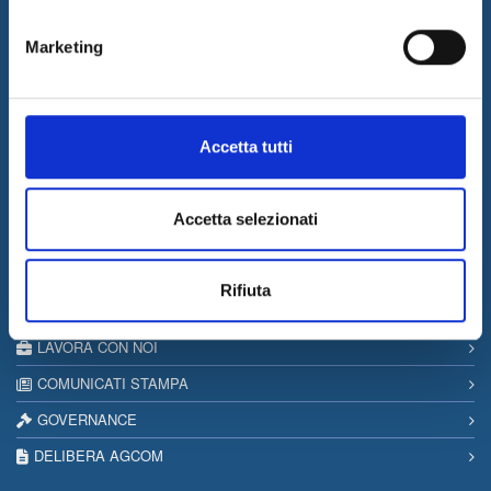
04/08/2026
I&I consolida la sua leadership nel QA & Testing
Marketing
17/03/2026
Internet & Idee tra le "Aziende Stelle del Sud 2026" di Il Sole 24
Ore
Accetta tutti
Informazioni
SITEMAP
Accetta selezionati
PRIVACY & COOKIE POLICY
COPYRIGHT
Rifiuta
CONTATTI
LAVORA CON NOI
COMUNICATI STAMPA
GOVERNANCE
DELIBERA AGCOM