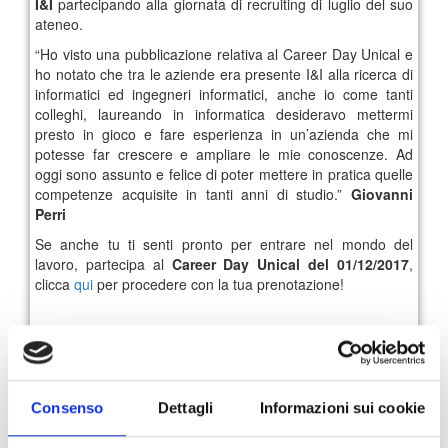
I&I
partecipando alla giornata di recruiting di luglio del suo
ateneo.
“Ho visto una pubblicazione relativa al Career Day Unical e
ho notato che tra le aziende era presente I&I alla ricerca di
informatici ed ingegneri informatici, anche io come tanti
colleghi, laureando in informatica desideravo mettermi
presto in gioco e fare esperienza in un’azienda che mi
potesse far crescere e ampliare le mie conoscenze. Ad
oggi sono assunto e felice di poter mettere in pratica quelle
competenze acquisite in tanti anni di studio.”
Giovanni
Perri
Se anche tu ti senti pronto per entrare nel mondo del
lavoro, partecipa al
Career Day Unical del 01/12/2017
,
clicca
qui
per procedere con la tua prenotazione!
93
94
95
96
97
98
Consenso
Dettagli
Informazioni sui cookie
99
Archivio News