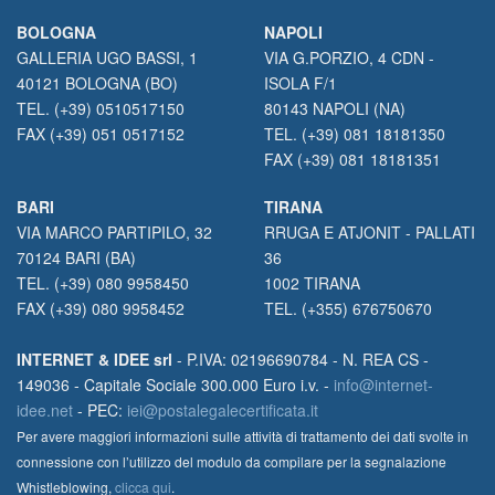
BOLOGNA
NAPOLI
GALLERIA UGO BASSI, 1
VIA G.PORZIO, 4 CDN -
40121 BOLOGNA (BO)
ISOLA F/1
TEL. (+39) 0510517150
80143 NAPOLI (NA)
FAX (+39) 051 0517152
TEL. (+39) 081 18181350
FAX (+39) 081 18181351
BARI
TIRANA
VIA MARCO PARTIPILO, 32
RRUGA E ATJONIT - PALLATI
70124 BARI (BA)
36
TEL. (+39) 080 9958450
1002 TIRANA
FAX (+39) 080 9958452
TEL. (+355) 676750670
INTERNET & IDEE srl
- P.IVA: 02196690784 - N. REA CS -
149036 - Capitale Sociale 300.000 Euro i.v. -
info@internet-
idee.net
- PEC:
iei@postalegalecertificata.it
Per avere maggiori informazioni sulle attività di trattamento dei dati svolte in
connessione con l’utilizzo del modulo da compilare per la segnalazione
Whistleblowing,
clicca qui
.