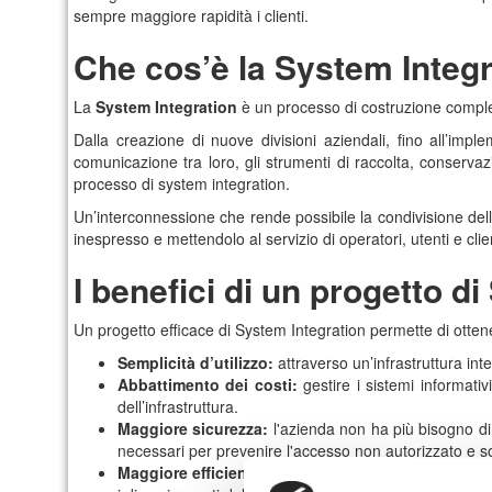
sempre maggiore rapidità i clienti.
Che cos’è la System Integr
La
System Integration
è un processo di costruzione compless
Dalla creazione di nuove divisioni aziendali, fino all’imp
comunicazione tra loro, gli strumenti di raccolta, conserv
processo di system integration.
Un’interconnessione che rende possibile la condivisione delle
inespresso e mettendolo al servizio di operatori, utenti e clien
I benefici di un progetto d
Un progetto efficace di System Integration permette di otten
Semplicità d’utilizzo:
attraverso un’infrastruttura int
Abbattimento dei costi:
gestire i sistemi informati
dell’infrastruttura.
Maggiore sicurezza:
l'azienda non ha più bisogno di
necessari per prevenire l'accesso non autorizzato e so
Maggiore efficienza:
mediante l’automazione dei proc