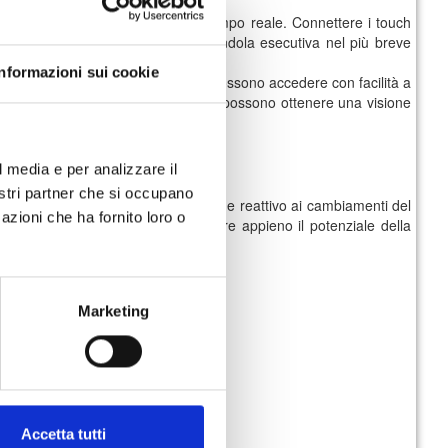
’efficienza.
ienti perché ha accesso ai dati in tempo reale. Connettere i touch
nte un dato in una strategia, rendendola esecutiva nel più breve
Informazioni sui cookie
 user experience degli utenti, che possono accedere con facilità a
o modo, gli amministratori di sistema possono ottenere una visione
to dei flussi operativi.
l media e per analizzare il
nostri partner che si occupano
a rendere il business più flessibile e reattivo ai cambiamenti del
azioni che ha fornito loro o
alsiasi azienda che voglia sfruttare appieno il potenziale della
Marketing
Accetta tutti