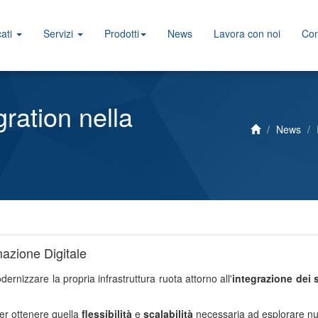
ati
Servizi
Prodotti
News
Lavora con noi
Con
gration nella
News
mazione Digitale
nizzare la propria infrastruttura ruota attorno all'
integrazione dei 
per ottenere quella
flessibilità
e
scalabilità
necessaria ad esplorare nuo