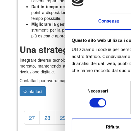
i diversi reparti dell’azienda. Questo permette ai dipend
Dati in tempo reale:
un sistema integrato consente a
point a disposizione con le piattaforme di analisi, 
tempo possibile.
Consenso
Migliorare la gestione delle risorse:
una corretta in
strumenti per la produttività personale, dando vita ad
più estesa e approfondita di tutti i processi in corso, co
Questo sito web utilizza i c
Una strategia essenziale p
Utilizziamo i cookie per perso
nostro traffico. Condividiamo 
Integrare diverse tecnologie, applicazioni cloud e processi a
di analisi dei dati web, pubbl
mercato, mantenendo alta la sicurezza e l’efficienza. Quel
che hanno raccolto dal suo uti
rivoluzione digitale.
Contattaci per avere maggiori informazioni.
Selezione
Contattaci
Necessari
del
consenso
27
28
29
30
31
32
33
Rifiuta