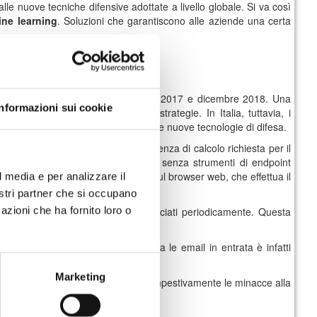
alle nuove tecniche difensive adottate a livello globale. Si va così
ine
learning
. Soluzioni che garantiscono alle aziende una certa
 un
calo di circa il 60%
tra marzo 2017 e dicembre 2018. Una
Informazioni sui cookie
o i cyber criminali a cambiare strategie. In Italia, tuttavia, i
rte delle istituzioni ad adottare le nuove tecnologie di difesa.
o insaputa, al fine di rubare la potenza di calcolo richiesta per il
 risultano difficili da identificare senza strumenti di endpoint
 di miner,
basato completamente sul browser web, che effettua il
l media e per analizzare il
nostri partner che si occupano
azioni che ha fornito loro o
egittima
o negli aggiornamenti rilasciati periodicamente. Questa
entuale di messaggi di phishing tra le email in entrata è infatti
Marketing
raffico in entrata ed intercettare tempestivamente le minacce alla