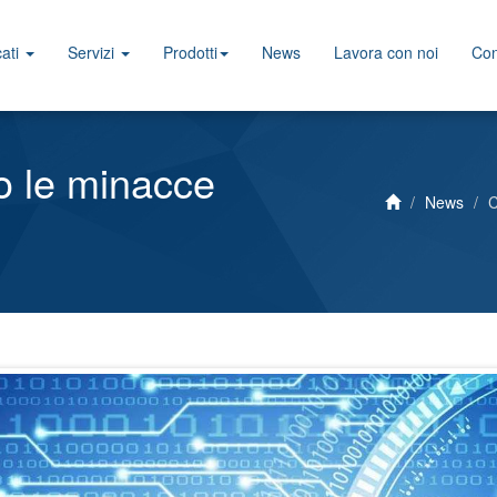
ati
Servizi
Prodotti
News
Lavora con noi
Con
no le minacce
News
C