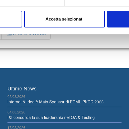
rity adeguate, richiedi subito una consulenza gratuita con i nostri esper
Accetta selezionati
Archivio News
Ultime News
05/08/2026
Internet & Idee è Main Sponsor di ECML PKDD 2026
04/08/2026
I&I consolida la sua leadership nel QA & Testing
17/03/2026