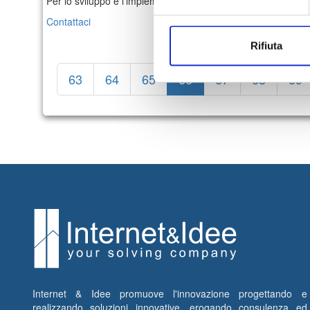
Per lo sviluppo e l’implementazione di soluzioni di cyber secu
Contattaci
Rifiuta
63
64
65
66
67
68
69
Internet & Idee promuove l'innovazione progettando e
realizzando soluzioni innovative, erogando consulenza ed