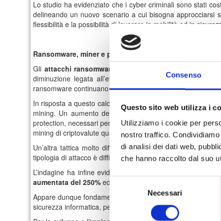
Lo studio ha evidenziato che i cyber criminali sono stati cost
delineando un nuovo scenario a cui bisogna approcciarsi sf
flessibilità e la possibilità di lavorare in mobilità ed in sicurez
Ransomware, miner e phishing: cosa aspettarsi per il 2
Gli
attacchi ransomware
, che in passato avevano rappre
Consenso
diminuzione legata all’evoluzione delle tecnologie di dife
ransomware continuano ad essere una delle maggiori minacce p
In risposta a questo calo, si è registrato un aumento dei
min
Questo sito web utilizza i c
mining. Un aumento dettato dalla capacità dei miner di res
protection, necessari per monitorare i processi attivi e controll
Utilizziamo i cookie per perso
mining di criptovalute quando si naviga un sito infetto.
nostro traffico. Condividiamo 
di analisi dei dati web, pubbl
Un’altra tattica molto diffusa tra i cyber criminali prevede
tipologia di attacco è difficile da individuare in quanto sfrutt
che hanno raccolto dal suo uti
L’indagine ha infine evidenziato che il
phishing
sia il meto
aumentata del 250%
ed è un trend che non sembra destinat
Selezione
Necessari
del
Appare dunque fondamentale per tutte le aziende, pubbliche e 
consenso
sicurezza informatica, per non incorrere nel furto di dati sensi