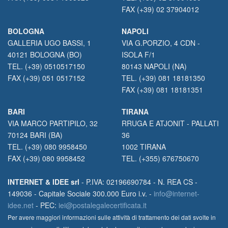
FAX (+39) 02 37904012
BOLOGNA
NAPOLI
GALLERIA UGO BASSI, 1
VIA G.PORZIO, 4 CDN -
40121 BOLOGNA (BO)
ISOLA F/1
TEL. (+39) 0510517150
80143 NAPOLI (NA)
FAX (+39) 051 0517152
TEL. (+39) 081 18181350
FAX (+39) 081 18181351
BARI
TIRANA
VIA MARCO PARTIPILO, 32
RRUGA E ATJONIT - PALLATI
70124 BARI (BA)
36
TEL. (+39) 080 9958450
1002 TIRANA
FAX (+39) 080 9958452
TEL. (+355) 676750670
INTERNET & IDEE srl
- P.IVA: 02196690784 - N. REA CS -
149036 - Capitale Sociale 300.000 Euro i.v. -
info@internet-
idee.net
- PEC:
iei@postalegalecertificata.it
Per avere maggiori informazioni sulle attività di trattamento dei dati svolte in