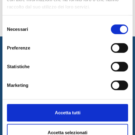
raccolto dal suo utilizzo dei loro servizi.
Selezione
Necessari
del
consenso
Preferenze
Statistiche
Marketing
Internet & Idee promuove l'innovazione progettando e realizzando
soluzioni innovative, erogando consulenza ed outsourcing per
supportare il business dei propri clienti grazie ad un team di
professionisti di riconosciuto valore.
Accetta tutti
Ultime News
05/08/2026
Accetta selezionati