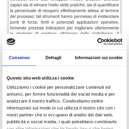
capaci sia di stimare l’esito delle pratiche, sia di quantificare
la percentuale di recupero effettivamente attesa al termine
del processo; tali strumenti hanno permesso di evidenziare
punti di forza, limiti e potenziali applicazioni operative,
fornendo preziose indicazioni per migliorare ulteriormente
le strategie di gestione all'interno della piattaforma. Il
tirocinio ha rappresentato non solo un’importante
occasione di formazione per le giovani universitarie, ma
anche un momento di innovazione per testare sul campo
strumenti predittivi capaci di fare la differenza in un settore
Consenso
Dettagli
Informazioni sui cookie
sempre più orientato alla data-driven decision making. Il
progetto rappresenta un primo passo verso un’integrazione
più profonda tra tecnologie di machine learning e
Questo sito web utilizza i cookie
operatività quotidiana, con la prospettiva di potenziare
ulteriormente GE.C.O. come strumento proattivo nel mondo
Utilizziamo i cookie per personalizzare contenuti ed
del recupero crediti.
annunci, per fornire funzionalità dei social media e per
analizzare il nostro traffico. Condividiamo inoltre
informazioni sul modo in cui utilizza il nostro sito con i
1
2
3
4
5
6
7
nostri partner che si occupano di analisi dei dati web,
pubblicità e social media, i quali potrebbero combinarle
Archivio News
con altre informazioni che ha fornito loro o che hanno