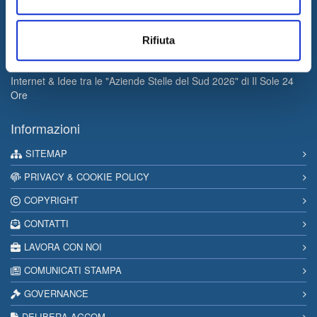
Internet & Idee è Main Sponsor di ECML PKDD 2026
04/08/2026
Rifiuta
I&I consolida la sua leadership nel QA & Testing
17/03/2026
Internet & Idee tra le "Aziende Stelle del Sud 2026" di Il Sole 24
Ore
Informazioni
SITEMAP
PRIVACY & COOKIE POLICY
COPYRIGHT
CONTATTI
LAVORA CON NOI
COMUNICATI STAMPA
GOVERNANCE
DELIBERA AGCOM