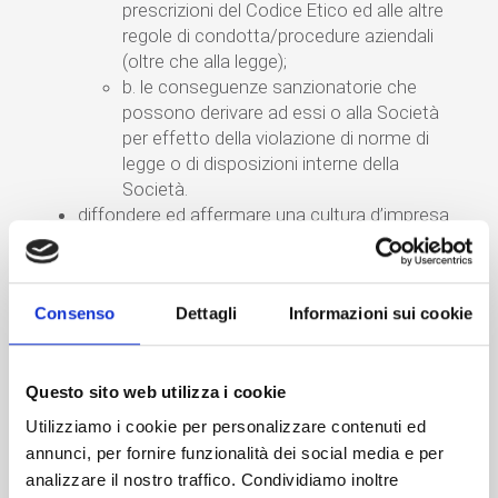
prescrizioni del Codice Etico ed alle altre
regole di condotta/procedure aziendali
(oltre che alla legge);
b. le conseguenze sanzionatorie che
possono derivare ad essi o alla Società
per effetto della violazione di norme di
legge o di disposizioni interne della
Società.
diffondere ed affermare una cultura d’impresa
improntata alla legalità, con l’espressa
riprovazione da parte di Internet & Idee Srl di
ogni comportamento contrario alla legge o alle
Consenso
Dettagli
Informazioni sui cookie
disposizioni interne ed, in particolare, alle
disposizioni contenute nel presente Modello;
prevedere un’efficiente ed equilibrata
Questo sito web utilizza i cookie
organizzazione dell’impresa, con particolare
riguardo ai processi di formazione delle
Utilizziamo i cookie per personalizzare contenuti ed
decisioni ed alla loro trasparenza, ai controlli,
annunci, per fornire funzionalità dei social media e per
preventivi e successivi, nonché all’informazione
analizzare il nostro traffico. Condividiamo inoltre
interna ed esterna.