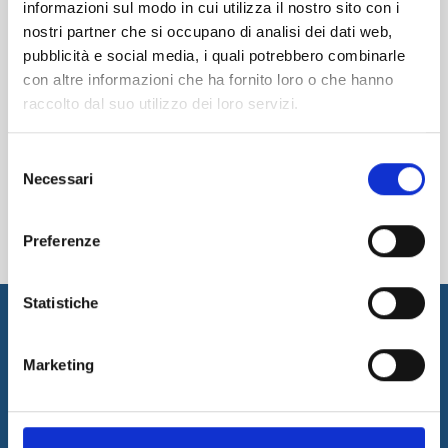
informazioni sul modo in cui utilizza il nostro sito con i
A tal fine, il Modello prevede misure idonee a
nostri partner che si occupano di analisi dei dati web,
migliorare l’efficienza e l’efficacia nello
pubblicità e social media, i quali potrebbero combinarle
svolgimento delle attività nel costante rispetto
con altre informazioni che ha fornito loro o che hanno
della legge e delle regole, individuando misure
raccolto dal suo utilizzo dei loro servizi.
dirette ad eliminare tempestivamente situazioni
di rischio.
Selezione
Clicca
qui
per prenderne visione per intero o
Necessari
del
scaricarlo.
consenso
Preferenze
Statistiche
Marketing