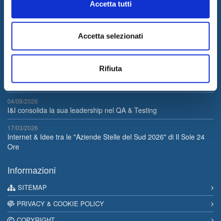
Accetta tutti
Internet & Idee promuove l'innovazione progettando e realizzando
soluzioni innovative, erogando consulenza ed outsourcing per
supportare il business dei propri clienti grazie ad un team di
Accetta selezionati
professionisti di riconosciuto valore.
Ultime News
Rifiuta
05/08/2026
Internet & Idee è Main Sponsor di ECML PKDD 2026
04/08/2026
I&I consolida la sua leadership nel QA & Testing
17/03/2026
Internet & Idee tra le "Aziende Stelle del Sud 2026" di Il Sole 24
Ore
Informazioni
SITEMAP
PRIVACY & COOKIE POLICY
COPYRIGHT