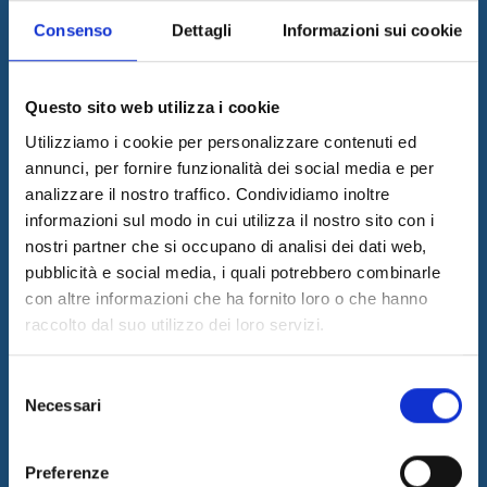
supportare il business dei propri clienti grazie ad un team di
professionisti di riconosciuto valore.
Consenso
Dettagli
Informazioni sui cookie
Ultime News
05/08/2026
Questo sito web utilizza i cookie
Internet & Idee è Main Sponsor di ECML PKDD 2026
Utilizziamo i cookie per personalizzare contenuti ed
04/08/2026
annunci, per fornire funzionalità dei social media e per
I&I consolida la sua leadership nel QA & Testing
analizzare il nostro traffico. Condividiamo inoltre
17/03/2026
informazioni sul modo in cui utilizza il nostro sito con i
Internet & Idee tra le "Aziende Stelle del Sud 2026" di Il Sole 24
nostri partner che si occupano di analisi dei dati web,
Ore
pubblicità e social media, i quali potrebbero combinarle
con altre informazioni che ha fornito loro o che hanno
Informazioni
raccolto dal suo utilizzo dei loro servizi.
SITEMAP
PRIVACY & COOKIE POLICY
Selezione
Necessari
del
COPYRIGHT
consenso
CONTATTI
Preferenze