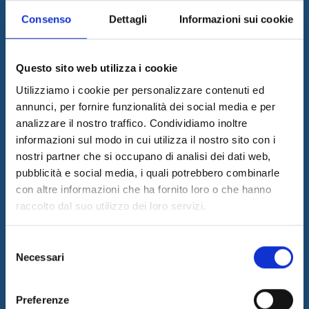
supportare il business dei propri clienti grazie ad un team di
professionisti di riconosciuto valore.
Consenso
Dettagli
Informazioni sui cookie
Ultime News
05/08/2026
Questo sito web utilizza i cookie
Internet & Idee è Main Sponsor di ECML PKDD 2026
Utilizziamo i cookie per personalizzare contenuti ed
04/08/2026
annunci, per fornire funzionalità dei social media e per
I&I consolida la sua leadership nel QA & Testing
analizzare il nostro traffico. Condividiamo inoltre
17/03/2026
informazioni sul modo in cui utilizza il nostro sito con i
Internet & Idee tra le "Aziende Stelle del Sud 2026" di Il Sole 24
nostri partner che si occupano di analisi dei dati web,
Ore
pubblicità e social media, i quali potrebbero combinarle
con altre informazioni che ha fornito loro o che hanno
Informazioni
raccolto dal suo utilizzo dei loro servizi.
SITEMAP
PRIVACY & COOKIE POLICY
Selezione
Necessari
del
COPYRIGHT
consenso
CONTATTI
Preferenze