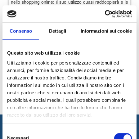
nello shopping online: il suo utilizzo quasi raddoppierà e le
vendite cresceranno del 97,4%.
Lo studio, infine, rivela che la spesa media annuale dei
consumatori che effettueranno acquisti da dispositivi mobili
ammonterà a 352 euro, 100 euro in più dell'anno scorso,
Consenso
Dettagli
Informazioni sui cookie
con più di 9 acquisti a testa.
Questo sito web utilizza i cookie
113
114
115
116
Utilizziamo i cookie per personalizzare contenuti ed
annunci, per fornire funzionalità dei social media e per
Archivio News
analizzare il nostro traffico. Condividiamo inoltre
informazioni sul modo in cui utilizza il nostro sito con i
nostri partner che si occupano di analisi dei dati web,
pubblicità e social media, i quali potrebbero combinarle
con altre informazioni che ha fornito loro o che hanno
raccolto dal suo utilizzo dei loro servizi.
Selezione
Necessari