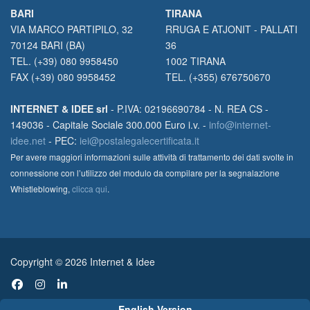
BARI
TIRANA
VIA MARCO PARTIPILO, 32
RRUGA E ATJONIT - PALLATI
70124 BARI (BA)
36
TEL. (+39) 080 9958450
1002 TIRANA
FAX (+39) 080 9958452
TEL. (+355) 676750670
INTERNET & IDEE srl
- P.IVA: 02196690784 - N. REA CS -
149036 - Capitale Sociale 300.000 Euro i.v. -
info@internet-
idee.net
- PEC:
iei@postalegalecertificata.it
Per avere maggiori informazioni sulle attività di trattamento dei dati svolte in
connessione con l’utilizzo del modulo da compilare per la segnalazione
Whistleblowing,
clicca qui
.
Copyright © 2026 Internet & Idee
English Version