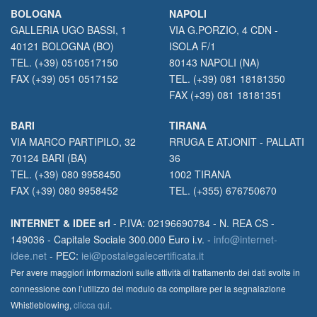
BOLOGNA
NAPOLI
GALLERIA UGO BASSI, 1
VIA G.PORZIO, 4 CDN -
40121 BOLOGNA (BO)
ISOLA F/1
TEL. (+39) 0510517150
80143 NAPOLI (NA)
FAX (+39) 051 0517152
TEL. (+39) 081 18181350
FAX (+39) 081 18181351
BARI
TIRANA
VIA MARCO PARTIPILO, 32
RRUGA E ATJONIT - PALLATI
70124 BARI (BA)
36
TEL. (+39) 080 9958450
1002 TIRANA
FAX (+39) 080 9958452
TEL. (+355) 676750670
INTERNET & IDEE srl
- P.IVA: 02196690784 - N. REA CS -
149036 - Capitale Sociale 300.000 Euro i.v. -
info@internet-
idee.net
- PEC:
iei@postalegalecertificata.it
Per avere maggiori informazioni sulle attività di trattamento dei dati svolte in
connessione con l’utilizzo del modulo da compilare per la segnalazione
Whistleblowing,
clicca qui
.