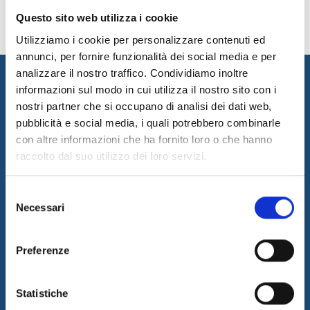
Questo sito web utilizza i cookie
Utilizziamo i cookie per personalizzare contenuti ed
annunci, per fornire funzionalità dei social media e per
analizzare il nostro traffico. Condividiamo inoltre
informazioni sul modo in cui utilizza il nostro sito con i
nostri partner che si occupano di analisi dei dati web,
pubblicità e social media, i quali potrebbero combinarle
con altre informazioni che ha fornito loro o che hanno
raccolto dal suo utilizzo dei loro servizi.
Internet & Idee promuove l'innovazione progettando e realizzando
Selezione
soluzioni innovative, erogando consulenza ed outsourcing per
Necessari
del
supportare il business dei propri clienti grazie ad un team di
professionisti di riconosciuto valore.
consenso
Ultime News
Preferenze
05/08/2026
Internet & Idee è Main Sponsor di ECML PKDD 2026
Statistiche
04/08/2026