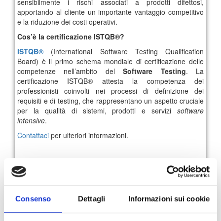
sensibilmente i rischi associati a prodotti difettosi,
apportando al cliente un importante vantaggio competitivo
e la riduzione dei costi operativi.
Cos’è la certificazione ISTQB®?
ISTQB®
(International Software Testing Qualification
Board) è il primo schema mondiale di certificazione delle
competenze nell’ambito del
Software Testing
. La
certificazione ISTQB® attesta la competenza dei
professionisti coinvolti nei processi di definizione dei
requisiti e di testing, che rappresentano un aspetto cruciale
per la qualità di sistemi, prodotti e servizi
software
intensive
.
Contattaci
per ulteriori informazioni.
52
53
54
55
56
57
58
Archivio News
Consenso
Dettagli
Informazioni sui cookie