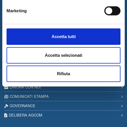
I&I consolida la sua leadership nel QA & Testing
Marketing
17/03/2026
Internet & Idee tra le "Aziende Stelle del Sud 2026" di Il Sole 24
Ore
Accetta tutti
Informazioni
SITEMAP
Accetta selezionati
PRIVACY & COOKIE POLICY
COPYRIGHT
Rifiuta
CONTATTI
LAVORA CON NOI
COMUNICATI STAMPA
GOVERNANCE
DELIBERA AGCOM