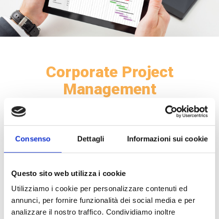
Corporate Project
Management
La nostra soluzione di
Project Management
è pensata per migliorare ed ottimizzare il
flusso di lavoro all’interno dell’azienda. L’offerta
include i seguenti servizi:
Consenso
Dettagli
Informazioni sui cookie
sistema di gestione progetti e groupware
gestione contatti
Questo sito web utilizza i cookie
gestione utenti
gestione task
Utilizziamo i cookie per personalizzare contenuti ed
gestione allegati
annunci, per fornire funzionalità dei social media e per
integrazione con software gestionali
analizzare il nostro traffico. Condividiamo inoltre