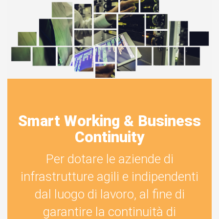
Smart Working & Business
Continuity
Per dotare le aziende di
infrastrutture agili e indipendenti
dal luogo di lavoro, al fine di
garantire la continuità di