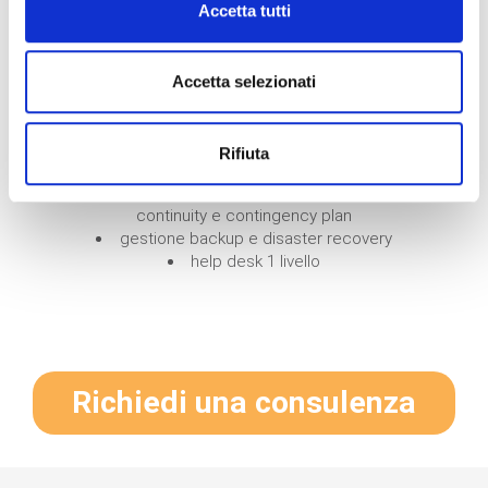
Accetta tutti
aziendale, per garantire la continuità dei
processi operativi e ridurre al minimo i rischi di
un’interruzione imprevista dei servizi. L’offerta
Accetta selezionati
include i seguenti servizi:
sopralluogo on-site
analisi e documentazione infrastruttura
Rifiuta
creazione e gestione documentazione
business
continuity e contingency plan
gestione backup e disaster recovery
help desk 1 livello
Richiedi una consulenza