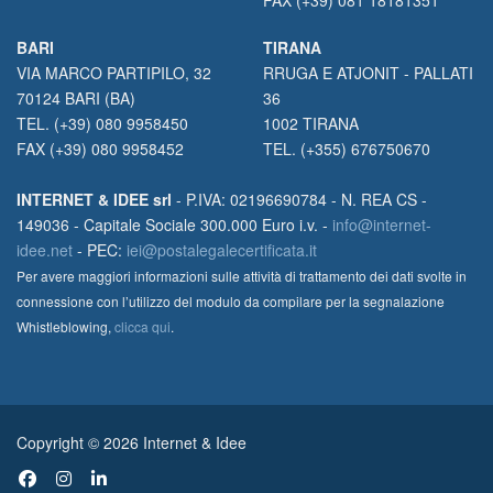
FAX (+39) 081 18181351
BARI
TIRANA
VIA MARCO PARTIPILO, 32
RRUGA E ATJONIT - PALLATI
70124 BARI (BA)
36
TEL. (+39) 080 9958450
1002 TIRANA
FAX (+39) 080 9958452
TEL. (+355) 676750670
INTERNET & IDEE srl
- P.IVA: 02196690784 - N. REA CS -
149036 - Capitale Sociale 300.000 Euro i.v. -
info@internet-
idee.net
- PEC:
iei@postalegalecertificata.it
Per avere maggiori informazioni sulle attività di trattamento dei dati svolte in
connessione con l’utilizzo del modulo da compilare per la segnalazione
Whistleblowing,
clicca qui
.
Copyright © 2026 Internet & Idee