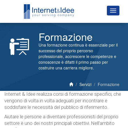
Formazione
Una formazione continua è essenziale per il
successo del proprio percorso
professionale, accrescere le competenze e
conoscenze è difatti il primo passo per
costruire una carriera migliore.
Servizi
Formazione
Internet & Idee realizza corsi di formazione specifici, che
vengono di volta in volta adeguati per incontrare e
soddisfare le necessità del pubblico di riferimento.
Aiutare le persone a diventare professionisti del proprio
settore è uno dei nostri principali obiettivi. Nell’ambito