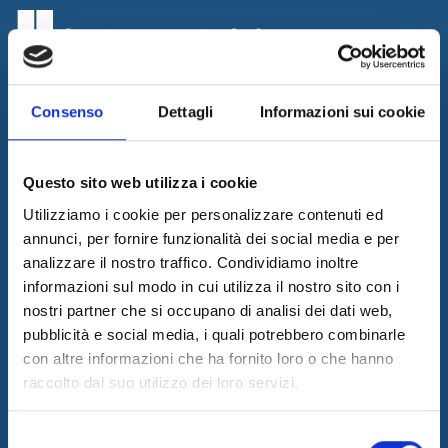
Consenso
Dettagli
Informazioni sui cookie
Internet & Idee promuove l'innovazione progettando e realizzando
soluzioni innovative, erogando consulenza ed outsourcing per
supportare il business dei propri clienti grazie ad un team di
Questo sito web utilizza i cookie
professionisti di riconosciuto valore.
Utilizziamo i cookie per personalizzare contenuti ed
Ultime News
annunci, per fornire funzionalità dei social media e per
05/08/2026
analizzare il nostro traffico. Condividiamo inoltre
Internet & Idee è Main Sponsor di ECML PKDD 2026
informazioni sul modo in cui utilizza il nostro sito con i
nostri partner che si occupano di analisi dei dati web,
04/08/2026
I&I consolida la sua leadership nel QA & Testing
pubblicità e social media, i quali potrebbero combinarle
con altre informazioni che ha fornito loro o che hanno
17/03/2026
raccolto dal suo utilizzo dei loro servizi.
Internet & Idee tra le "Aziende Stelle del Sud 2026" di Il Sole 24
Ore
Selezione