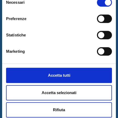
Informazioni
Necessari
del
consenso
SITEMAP
Preferenze
PRIVACY & COOKIE POLICY
COPYRIGHT
Statistiche
CONTATTI
LAVORA CON NOI
Marketing
COMUNICATI STAMPA
GOVERNANCE
DELIBERA AGCOM
Accetta tutti
Accetta selezionati
Rifiuta