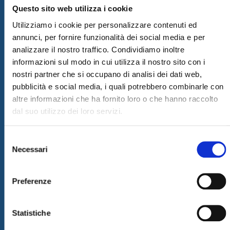
Questo sito web utilizza i cookie
Informazioni
Utilizziamo i cookie per personalizzare contenuti ed
annunci, per fornire funzionalità dei social media e per
SITEMAP
analizzare il nostro traffico. Condividiamo inoltre
PRIVACY & COOKIE POLICY
informazioni sul modo in cui utilizza il nostro sito con i
COPYRIGHT
nostri partner che si occupano di analisi dei dati web,
pubblicità e social media, i quali potrebbero combinarle con
CONTATTI
altre informazioni che ha fornito loro o che hanno raccolto
LAVORA CON NOI
dal suo utilizzo dei loro servizi.
COMUNICATI STAMPA
Selezione
GOVERNANCE
Necessari
del
DELIBERA AGCOM
consenso
Preferenze
Statistiche