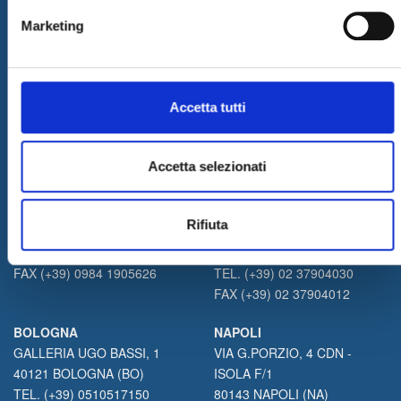
Marketing
Accetta tutti
Accetta selezionati
COSENZA
MILANO
PIAZZA EUROPA, 9
VIA ARCIVESCOVO
Rifiuta
87100 COSENZA (CS)
CALABIANA, 6
TEL. (+39) 0984 414752
20139 MILANO (MI)
FAX (+39) 0984 1905626
TEL. (+39) 02 37904030
FAX (+39) 02 37904012
BOLOGNA
NAPOLI
GALLERIA UGO BASSI, 1
VIA G.PORZIO, 4 CDN -
40121 BOLOGNA (BO)
ISOLA F/1
TEL. (+39) 0510517150
80143 NAPOLI (NA)