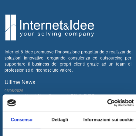
Internet & Idee promuove l'innovazione progettando e realizzando
soluzioni innovative, erogando consulenza ed outsourcing per
supportare il business dei propri clienti grazie ad un team di
professionisti di riconosciuto valore.
Ultime News
05/08/2026
Internet & Idee è Main Sponsor di ECML PKDD 2026
04/08/2026
I&I consolida la sua leadership nel QA & Testing
Consenso
Dettagli
Informazioni sui cookie
17/03/2026
Internet & Idee tra le "Aziende Stelle del Sud 2026" di Il Sole 24
Ore