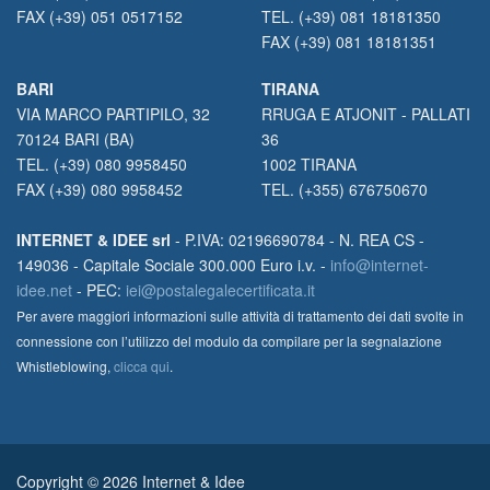
FAX (+39) 051 0517152
TEL. (+39) 081 18181350
FAX (+39) 081 18181351
BARI
TIRANA
VIA MARCO PARTIPILO, 32
RRUGA E ATJONIT - PALLATI
70124 BARI (BA)
36
TEL. (+39) 080 9958450
1002 TIRANA
FAX (+39) 080 9958452
TEL. (+355) 676750670
INTERNET & IDEE srl
- P.IVA: 02196690784 - N. REA CS -
149036 - Capitale Sociale 300.000 Euro i.v. -
info@internet-
idee.net
- PEC:
iei@postalegalecertificata.it
Per avere maggiori informazioni sulle attività di trattamento dei dati svolte in
connessione con l’utilizzo del modulo da compilare per la segnalazione
Whistleblowing,
clicca qui
.
Copyright © 2026 Internet & Idee