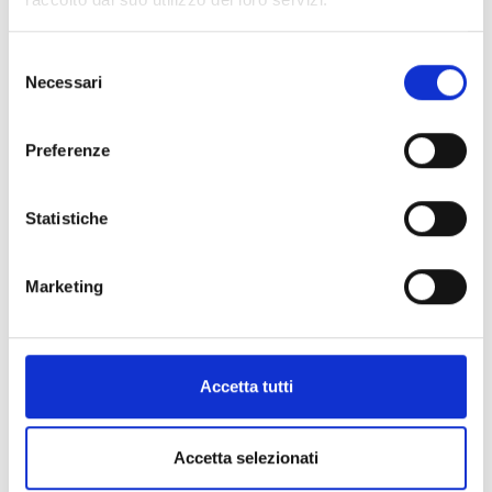
Factory HUB
Selezione
Fare rete per proporsi sul mercato senza
Necessari
del
ostacoli di limiti dimensionali,
consenso
raggiungendo una massa critica senza
rinunciare alla propria individualità.
Preferenze
Statistiche
Online presence and digital
Marketing
Essere presenti online è oggi
fondamentale per potenziare il brand,
raggiungere potenziali clienti e indirizzare
al meglio il proprio business.
Accetta tutti
Accetta selezionati