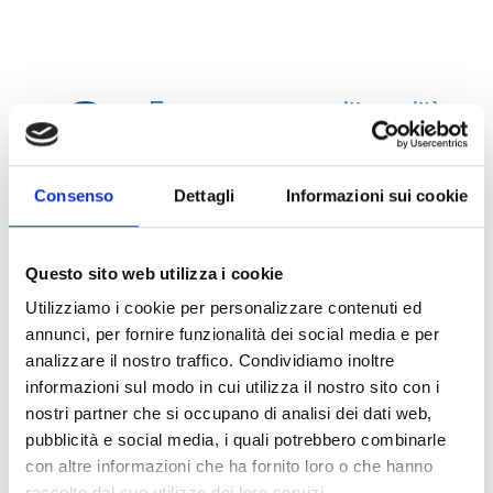
E-commerce e multicanalità
Sviluppiamo portali e-commerce
adoperando le piattaforme più
all’avanguardia, impiegando tecnologie
Consenso
Dettagli
Informazioni sui cookie
basate su Intelligenza Artificiale e
Machine Learning.
Questo sito web utilizza i cookie
Utilizziamo i cookie per personalizzare contenuti ed
ADV SMM e Performance
annunci, per fornire funzionalità dei social media e per
Marketing
analizzare il nostro traffico. Condividiamo inoltre
Utilizzando le migliori tecniche di web
informazioni sul modo in cui utilizza il nostro sito con i
marketing, il business può crescere e
nostri partner che si occupano di analisi dei dati web,
ottenere risultati sorprendenti e
pubblicità e social media, i quali potrebbero combinarle
performance straordinarie.
con altre informazioni che ha fornito loro o che hanno
raccolto dal suo utilizzo dei loro servizi.