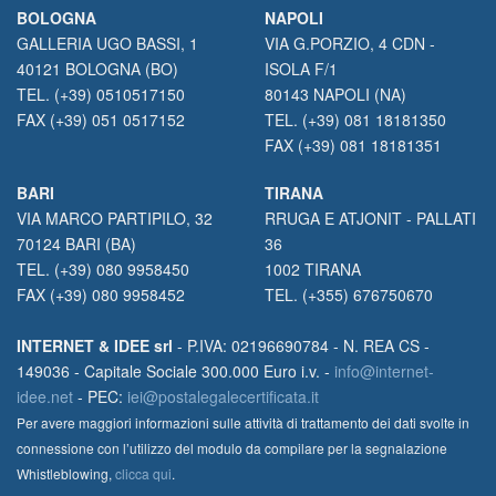
BOLOGNA
NAPOLI
GALLERIA UGO BASSI, 1
VIA G.PORZIO, 4 CDN -
40121 BOLOGNA (BO)
ISOLA F/1
TEL. (+39) 0510517150
80143 NAPOLI (NA)
FAX (+39) 051 0517152
TEL. (+39) 081 18181350
FAX (+39) 081 18181351
BARI
TIRANA
VIA MARCO PARTIPILO, 32
RRUGA E ATJONIT - PALLATI
70124 BARI (BA)
36
TEL. (+39) 080 9958450
1002 TIRANA
FAX (+39) 080 9958452
TEL. (+355) 676750670
INTERNET & IDEE srl
- P.IVA: 02196690784 - N. REA CS -
149036 - Capitale Sociale 300.000 Euro i.v. -
info@internet-
idee.net
- PEC:
iei@postalegalecertificata.it
Per avere maggiori informazioni sulle attività di trattamento dei dati svolte in
connessione con l’utilizzo del modulo da compilare per la segnalazione
Whistleblowing,
clicca qui
.